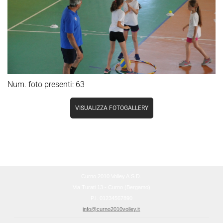
Num. foto presenti: 63
VISUALIZZA FOTOGALLERY
Curno 2010 Volley A.S.D.
Via Turati 13 - Curno (Bergamo)
P.I. 01234567890
info@curno2010volley.it