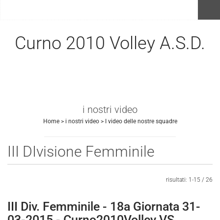
menu
Curno 2010 Volley A.S.D.
i nostri video
Home
>
i nostri video
>
I video delle nostre squadre
III DIvisione Femminile
Invia
risultati: 1-15 / 26
III Div. Femminile - 18a Giornata 31-
03-2015 - Curno2010Volley VS