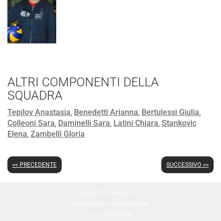
ALTRI COMPONENTI DELLA
SQUADRA
Tepilov Anastasia
,
Benedetti Arianna
,
Bertulessi Giulia
,
Colleoni Sara
,
Daminelli Sara
,
Latini Chiara
,
Stankovic
Elena
,
Zambelli Gloria
<< PRECEDENTE
SUCCESSIVO >>
Curno 2010 Volley A.S.D.
Via Turati 13 - Curno (Bergamo)
P.I. 01234567890