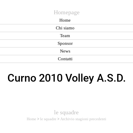
Homepage
Home
Chi siamo
Team
Sponsor
News
Contatti
Curno 2010 Volley A.S.D.
le squadre
Home
>
le squadre
>
Archivio stagioni precedenti