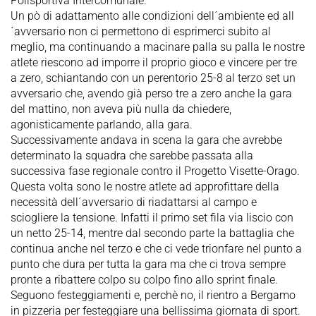
Polisportiva Intercomunale.
Un pò di adattamento alle condizioni dell´ambiente ed all
´avversario non ci permettono di esprimerci subito al
meglio, ma continuando a macinare palla su palla le nostre
atlete riescono ad imporre il proprio gioco e vincere per tre
a zero, schiantando con un perentorio 25-8 al terzo set un
avversario che, avendo già perso tre a zero anche la gara
del mattino, non aveva più nulla da chiedere,
agonisticamente parlando, alla gara.
Successivamente andava in scena la gara che avrebbe
determinato la squadra che sarebbe passata alla
successiva fase regionale contro il Progetto Visette-Orago.
Questa volta sono le nostre atlete ad approfittare della
necessità dell´avversario di riadattarsi al campo e
sciogliere la tensione. Infatti il primo set fila via liscio con
un netto 25-14, mentre dal secondo parte la battaglia che
continua anche nel terzo e che ci vede trionfare nel punto a
punto che dura per tutta la gara ma che ci trova sempre
pronte a ribattere colpo su colpo fino allo sprint finale.
Seguono festeggiamenti e, perchè no, il rientro a Bergamo
in pizzeria per festeggiare una bellissima giornata di sport.