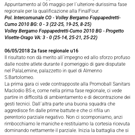
Appuntamento al 06 maggio per l´ulteriore durissima fase
regionale per la qualificazione alla FinalFour.
Pol. Intercomunale CO - Volley Bergamo Foppapedretti-
Curno 2010 BG: 0 - 3 (22-25, 19-25, 8-25)
Volley Bergamo Foppapedretti-Curno 2010 BG - Progetto
Visette-Orago VA: 3 - 0 (25-14, 25-21, 25-22)
06/05/2018 2a fase regionale u16
Il risultato non dà merito all´impegno ed allo sforzo profuso
dalle nostre atlete durante il pomeriggio di gare disputate
nel PalaLemine, palazzetto in quel di Almenno
S.Bartolomeo.
La prima gara ci vede contrapposte alla Promoball Sanitars
Maclodio BS e, come nella prima fase regionale, ci vede
partire in difficoltà di ambientamento e di decontrazione dei
gesti tecnici. Dall´altra parte una buona squadra che
aggredisce fin dalle prime battute e che ci rifila un
perentorio parziale negativo. Non ci scomponiamo, anzi
rimbocchiamo le maniche e restituiamo la cortesia ricevuta
dominando nettamente il parziale. Inizia la battaglia che si