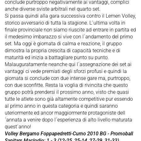
conclude purtroppo negativamente ai vantaggi, complici
anche diverse sviste arbitrali nel quarto set.
Si passa quindi alla gara successiva contro il Lemen Volley,
storico avversario di tutta la stagione. L´ultima volta in
finale provinciale non siamo riuscite ad entrare in partita ed
il medesimo imbarazzo si vive con l´andamento del primo
set. Ma oggi è giornata di calma e reazione, il gruppo
dimostra la propria crescita di capacità tecniche e di
maturità ed inizia a battagliare punto su punto.
Malauguratamente neanche qui l´assegnazione dei set ai
vantaggi ci vede premiati degli sforzi profusi e quindi la
giornata si conclude con due intense gare ma, purtroppo,
con due sconfitte. Resta la voglia di rivincita che questo
gruppo potrà prendersi il prossimo anno, visto che quasi
tutte le atlete sono già altamente competitive pur essendo
al primo anno in questa categoria e quindi saranno
uteriormente ed ancor maggiormente protagoniste dell
´annata a venire dopo l´esperienza di alto livello maturata
quest´anno!
Volley Bergamo Foppapedretti-Curno 2010 BG - Promoball
Sanitars Maclodio: 1 - 3 (12-25, 25-14, 27-29, 31-33)