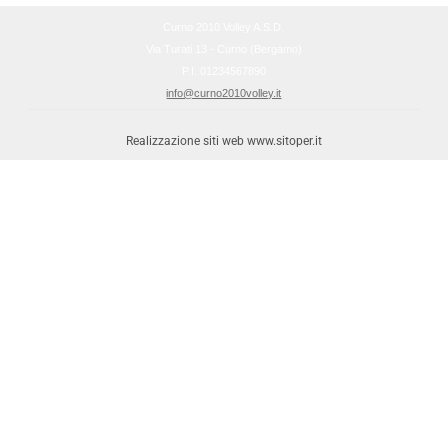
Curno 2010 Volley A.S.D.
Via Turati 13 - Curno (Bergamo)
P.I. 01234567890
info@curno2010volley.it
Realizzazione siti web www.sitoper.it