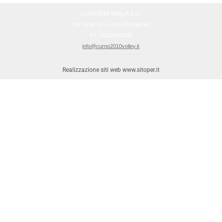
Curno 2010 Volley A.S.D.
Via Turati 13 - Curno (Bergamo)
P.I. 01234567890
info@curno2010volley.it
Realizzazione siti web www.sitoper.it