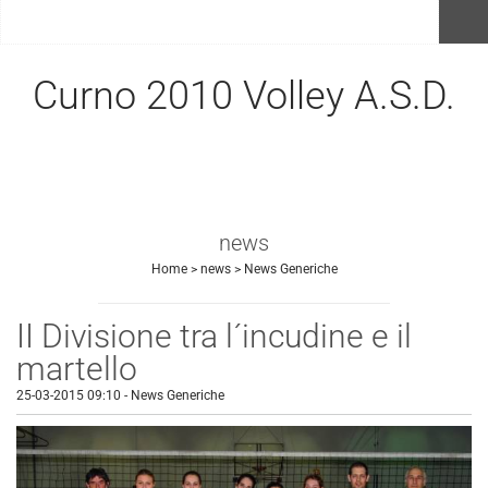
menu
Curno 2010 Volley A.S.D.
news
Home
>
news
>
News Generiche
II Divisione tra l´incudine e il
martello
25-03-2015 09:10
-
News Generiche