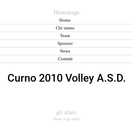
Homepage
Home
Chi siamo
Team
Sponsor
News
Contatti
Curno 2010 Volley A.S.D.
gli atleti
Home
>
gli atleti