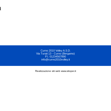
a
Curno 2010 Volley A.S.D.
Via Turati 13 - Curno (Bergamo)
P.I. 01234567890
info@curno2010volley.it
Realizzazione siti web www.sitoper.it