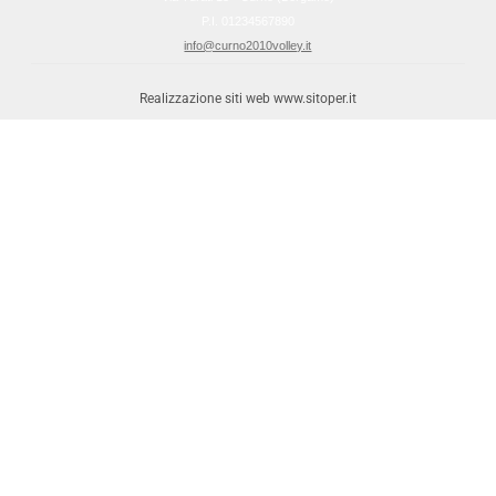
P.I. 01234567890
info@curno2010volley.it
Realizzazione siti web www.sitoper.it