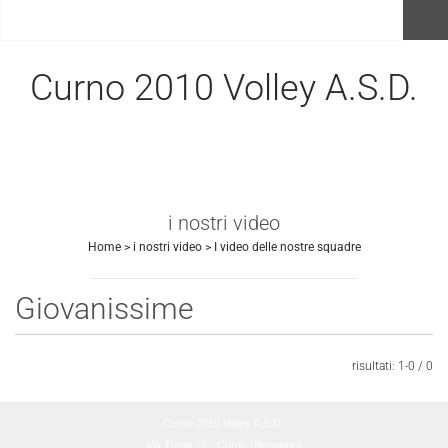
menu
Curno 2010 Volley A.S.D.
i nostri video
Home
>
i nostri video
>
I video delle nostre squadre
Giovanissime
Invia
risultati: 1-0 / 0
Curno 2010 Volley A.S.D.
Via Turati 13 - Curno (Bergamo)