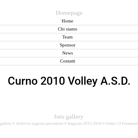
Homepage
Home
Chi siamo
Team
Sponsor
News
Contatti
Curno 2010 Volley A.S.D.
foto gallery
 gallery
>
Archivio stagioni precedenti
>
Stagione 2015-2016
>
Under 13 Femmini