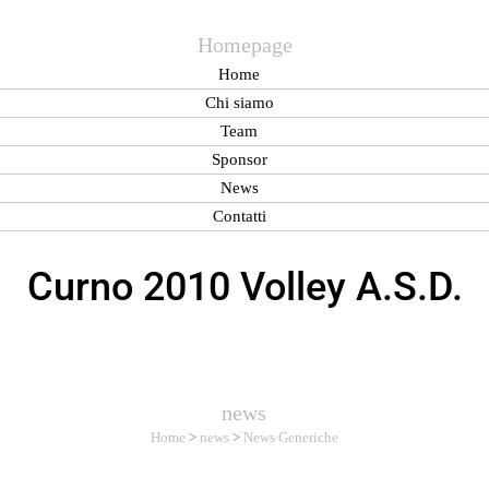
Homepage
Home
Chi siamo
Team
Sponsor
News
Contatti
Curno 2010 Volley A.S.D.
news
Home
>
news
>
News Generiche