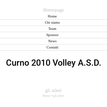
Homepage
Home
Chi siamo
Team
Sponsor
News
Contatti
Curno 2010 Volley A.S.D.
gli atleti
Home
>
gli atleti