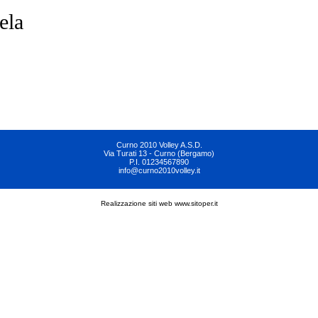
ela
Curno 2010 Volley A.S.D.
Via Turati 13 - Curno (Bergamo)
P.I. 01234567890
info@curno2010volley.it
Realizzazione siti web www.sitoper.it