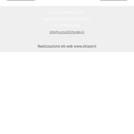
Curno 2010 Volley A.S.D.
Via Turati 13 - Curno (Bergamo)
P.I. 01234567890
info@curno2010volley.it
Realizzazione siti web www.sitoper.it